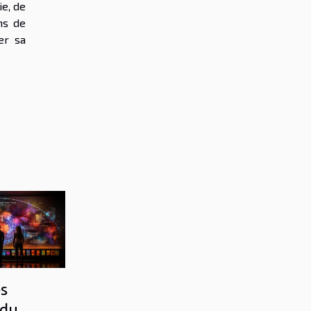
e, de
ns de
er sa
s
 du