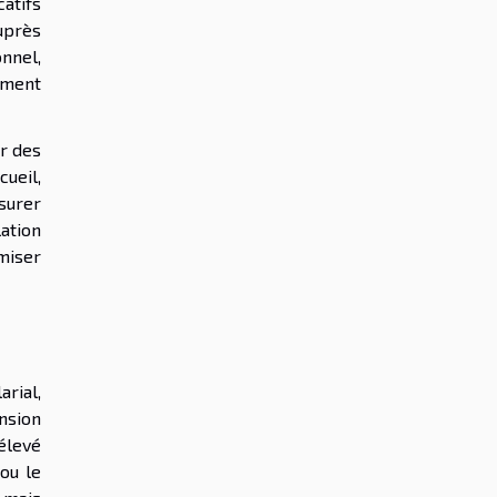
catifs
auprès
nnel,
ement
er des
ueil,
ssurer
ation
miser
arial,
nsion
 élevé
ou le