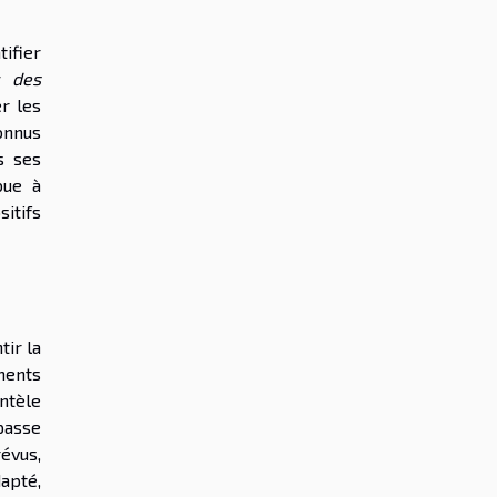
tifier
t des
er les
onnus
s ses
bue à
itifs
ir la
ements
ntèle
 passe
révus,
apté,