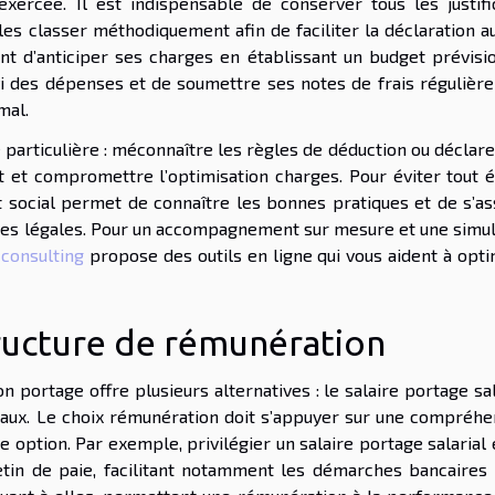
é exercée. Il est indispensable de conserver tous les justifi
e les classer méthodiquement afin de faciliter la déclaration 
ent d’anticiper ses charges en établissant un budget prévisio
ivi des dépenses et de soumettre ses notes de frais régulièr
mal.
 particulière : méconnaître les règles de déduction ou déclar
 et compromettre l’optimisation charges. Pour éviter tout éc
oit social permet de connaître les bonnes pratiques et de s’a
ces légales. Pour un accompagnement sur mesure et une simul
consulting
propose des outils en ligne qui vous aident à opti
tructure de rémunération
n portage offre plusieurs alternatives : le salaire portage sal
iaux. Le choix rémunération doit s’appuyer sur une compréhe
e option. Par exemple, privilégier un salaire portage salarial
letin de paie, facilitant notamment les démarches bancaires 