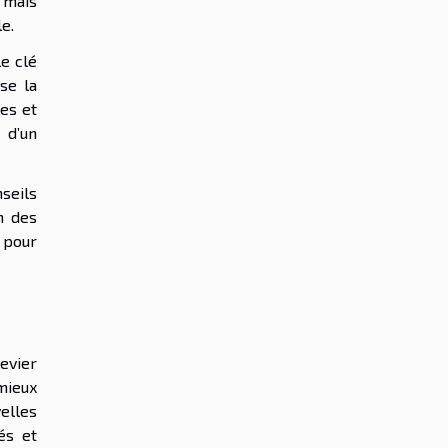
 mais
e.
e clé
se la
mes et
 d’un
nseils
n des
 pour
evier
mieux
elles
vés et