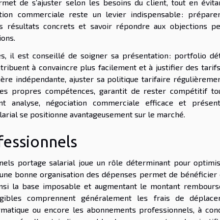
rmet de s’ajuster selon les besoins du client, tout en évita
tion commerciale reste un levier indispensable : prépare
s résultats concrets et savoir répondre aux objections p
ions.
s, il est conseillé de soigner sa présentation : portfolio dét
ribuent à convaincre plus facilement et à justifier des tarif
ère indépendante, ajuster sa politique tarifaire régulièremen
ses propres compétences, garantit de rester compétitif to
t analyse, négociation commerciale efficace et présent
alarial se positionne avantageusement sur le marché.
ofessionnels
nels portage salarial joue un rôle déterminant pour optimis
, une bonne organisation des dépenses permet de bénéficier 
ainsi la base imposable et augmentant le montant rembours
igibles comprennent généralement les frais de déplace
rmatique ou encore les abonnements professionnels, à cond