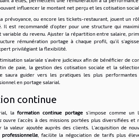
, quant à elles, permettent une rémunération à la performance
pouvant influencer le montant net perçu et les cotisation social
 prévoyance, ou encore les tickets-restaurant, jouent un rôl
ité. Il est recommandé d’opter pour une structure qui maximi
 variable du revenu. Ajuster la répartition entre salaire, pri
ucture rémunération portage à chaque profil, qu’il s’agisse
ert privilégiant la flexibilité.
ptimisation salariale s’avère judicieux afin de bénéficier de co
tin de paie, la gestion des cotisation sociale et la sélectio
ste saura guider vers les pratiques les plus performantes
ionnel en portage salarial.
tion continue
ial, la
formation continue portage
s’impose comme un l
s
ouvre l’accès à des missions portées plus diversifiées et 
la valeur ajoutée auprès des clients. L’acquisition de nouv
n professionnelle
, facilite la négociation de tarifs plus éle