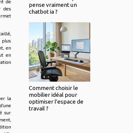
nt de
pense vraiment un
r des
chatbot ia ?
ermet
aillé,
s plus
t, en
ut en
ation
Comment choisir le
mobilier idéal pour
er la
optimiser l'espace de
d’une
travail ?
é sur
ment,
ition