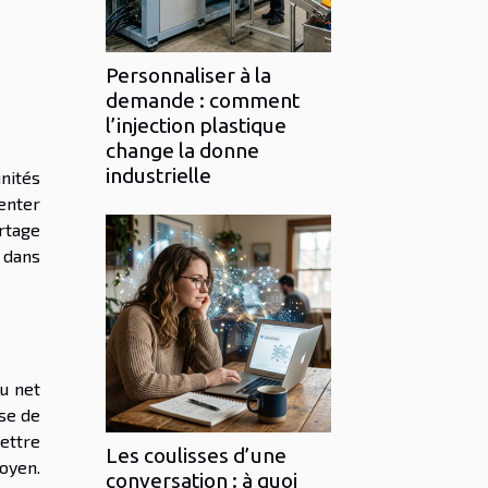
Personnaliser à la
demande : comment
l’injection plastique
change la donne
industrielle
nités
enter
rtage
s dans
u net
ise de
mettre
Les coulisses d’une
oyen.
conversation : à quoi