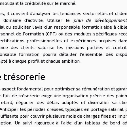
nsolidant la crédibilité sur le marché.
, il convient d’analyser les tendances sectorielles et d’iden
domaine d’activité. Utiliser le
plan de développemen
l ou solliciter l’avis d’un responsable formation aide à cibl
ersonnel de Formation (CPF) ou des modules spécifiques rec
rtifications professionnelles et expériences acquises dan
nce des clients, valorise les missions portées et contri
nsable formation pourra détailler l’ensemble des dispos
pté à chaque profil et chaque ambition.
e trésorerie
 aspect fondamental pour optimiser sa rémunération et garant
 le flux de trésorerie exige une organisation précise des pai
etard, négocier des délais adaptés et diversifier sa clie
 Anticiper les périodes creuses, typiques en portage salarial,
suffisante pour couvrir plusieurs mois de charges fixes et imp
ruption. Un suivi rigoureux à l’aide d’un tableau de bord ad