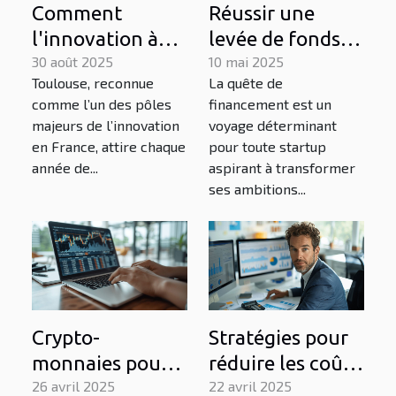
Comment
Réussir une
l'innovation à
levée de fonds
Toulouse
30 août 2025
en startup les
10 mai 2025
Toulouse, reconnue
La quête de
stimule-t-elle les
étapes clés pour
comme l’un des pôles
financement est un
nouvelles
attirer les
majeurs de l’innovation
voyage déterminant
entreprises ?
investisseurs
en France, attire chaque
pour toute startup
année de...
aspirant à transformer
ses ambitions...
Crypto-
Stratégies pour
monnaies pour
réduire les coûts
entreprises
26 avril 2025
de votre
22 avril 2025