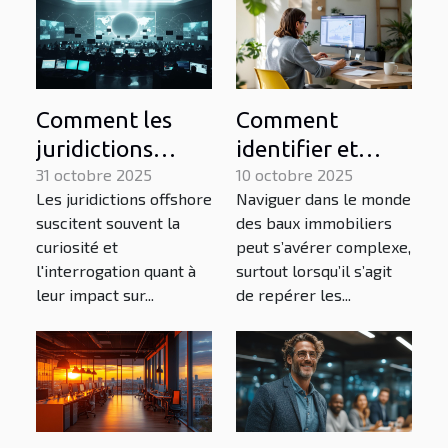
Comment les
Comment
juridictions
identifier et
offshore
31 octobre 2025
éviter les clauses
10 octobre 2025
Les juridictions offshore
Naviguer dans le monde
influencent-elles
abusives dans un
suscitent souvent la
des baux immobiliers
l'économie
bail ?
curiosité et
peut s’avérer complexe,
mondiale ?
l'interrogation quant à
surtout lorsqu’il s’agit
leur impact sur...
de repérer les...