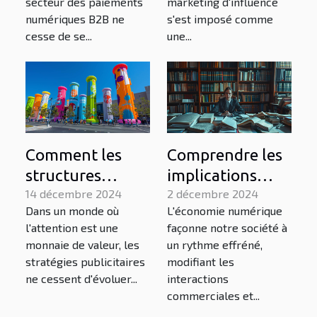
secteur des paiements
marketing d'influence
numériques B2B ne
s'est imposé comme
cesse de se...
une...
Comment les
Comprendre les
structures
implications
gonflables
14 décembre 2024
juridiques de
2 décembre 2024
Dans un monde où
L'économie numérique
géantes
l'économie
l'attention est une
façonne notre société à
transforment-
numérique
monnaie de valeur, les
un rythme effréné,
elles la publicité
stratégies publicitaires
modifiant les
moderne ?
ne cessent d'évoluer...
interactions
commerciales et...