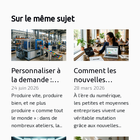
Sur le même sujet
Personnaliser à
Comment les
la demande :
nouvelles
comment
24 juin 2026
technologies
28 mars 2026
Produire vite, produire
À l’ère du numérique,
l’injection
transforment-
bien, et ne plus
les petites et moyennes
plastique
elles les PME ?
produire « comme tout
entreprises vivent une
change la donne
le monde » : dans de
véritable mutation
industrielle
nombreux ateliers, la...
grâce aux nouvelles...