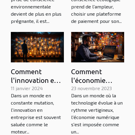
responsable
pour le lavage de
prend de l'ampleur,
environnementale
pour son e-
vitres à domicile
choisir une plateforme
devient de plus en plus
commerce
de paiement pour son...
prégnante, il est...
Comment
Comment
l'innovation en
l'économie
entreprise
11 janvier 2024
numérique
23 novembre 2023
Dans un monde en
Dans un monde où la
favorise-t-elle
influence-t-elle
constante mutation,
technologie évolue à un
un
le marché de
l'innovation en
rythme vertigineux,
développement
l'emploi ?
entreprise est souvent
l'économie numérique
économique
saluée comme le
s'est imposée comme
moteur...
un...
durable ?