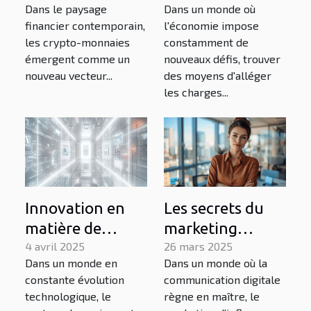
Dans le paysage
Dans un monde où
comprendre les
assurance vie
financier contemporain,
l'économie impose
risques et
les crypto-monnaies
constamment de
opportunités
émergent comme un
nouveaux défis, trouver
nouveau vecteur...
des moyens d'alléger
les charges...
Innovation en
Les secrets du
matière de
marketing
paiement
4 avril 2025
d'influence pour
26 mars 2025
Dans un monde en
Dans un monde où la
numérique pour
les marques B2B
constante évolution
communication digitale
les transactions
technologique, le
règne en maître, le
B2B