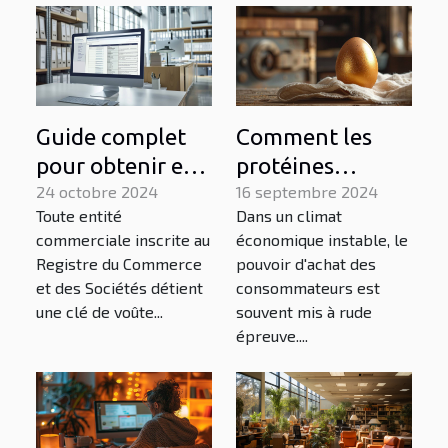
Guide complet
Comment les
pour obtenir et
protéines
comprendre
24 octobre 2024
économiques
16 septembre 2024
Toute entité
Dans un climat
l'extrait Kbis en
comme l'œuf
commerciale inscrite au
économique instable, le
ligne
bénéficient en
Registre du Commerce
pouvoir d'achat des
temps de crise
et des Sociétés détient
consommateurs est
financière
une clé de voûte...
souvent mis à rude
épreuve....