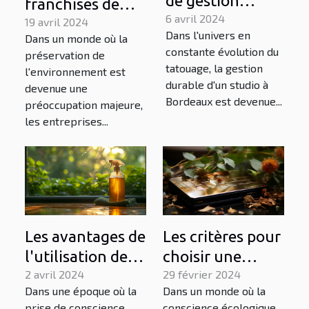
de gestion
franchises de
durable d'un
6 avril 2024
crêperies
19 avril 2024
Dans l'univers en
Dans un monde où la
studio de
peuvent-elles
constante évolution du
préservation de
tatouage à
adopter des
tatouage, la gestion
l'environnement est
Bordeaux
pratiques
durable d'un studio à
devenue une
Bordeaux est devenue...
durables pour
préoccupation majeure,
les entreprises...
minimiser leur
impact
environnemental
?
Les critères pour
Les avantages de
choisir une
l'utilisation de
plateforme de
29 février 2024
produits
2 avril 2024
Dans un monde où la
Dans une époque où la
paiement éco-
écologiques
conscience écologique
prise de conscience