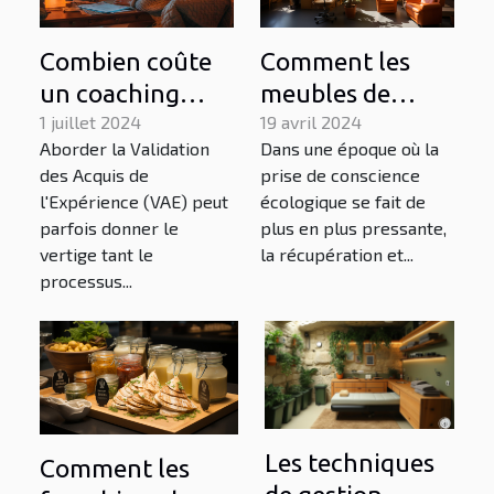
Combien coûte
Comment les
un coaching
meubles de
pour la
1 juillet 2024
bureau
19 avril 2024
Aborder la Validation
Dans une époque où la
Validation des
d'occasion
des Acquis de
prise de conscience
Acquis de
contribuent-ils à
l'Expérience (VAE) peut
écologique se fait de
l'Expérience
la réduction de
parfois donner le
plus en plus pressante,
l'empreinte
vertige tant le
la récupération et...
processus...
écologique ?
Les techniques
Comment les