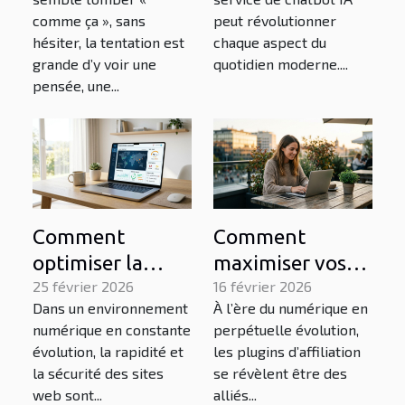
vraiment un
votre quotidien ?
comme ça », sans
peut révolutionner
chatbot ia ?
hésiter, la tentation est
chaque aspect du
grande d’y voir une
quotidien moderne....
pensée, une...
Comment
Comment
optimiser la
maximiser vos
performance de
25 février 2026
gains avec les
16 février 2026
Dans un environnement
À l’ère du numérique en
votre site web
plugins
numérique en constante
perpétuelle évolution,
pour une
d'affiliation en
évolution, la rapidité et
les plugins d’affiliation
meilleure
2026 ?
la sécurité des sites
se révèlent être des
sécurité?
web sont...
alliés...