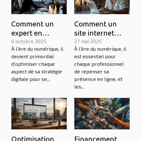
Comment un
Comment un
expert en
site internet
optimisation
6 octobre 2025
peut
27 mai 2025
À l’ère du numérique, il
À l’ère du numérique, il
pour moteurs de
transformer
devient primordial
est essentiel pour
recherche peut
l'activité d'un
d’optimiser chaque
chaque professionnel
transformer
plombier
aspect de sa stratégie
de repenser sa
votre stratégie
digitale pour se...
présence en ligne, et
les...
digitale ?
Optimisation
Financement