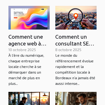
Comment une
Comment un
agence web à
consultant SEO
Bordeaux peut
10 octobre 2025
Bordeaux peut
8 octobre 2025
À l’ère du numérique,
Le monde du
transformer
transformer
chaque entreprise
référencement évolue
votre entreprise
votre entreprise
locale cherche à se
rapidement et la
locale
locale
démarquer dans un
compétition locale à
marché de plus en
Bordeaux n’a jamais été
plus...
aussi intense...