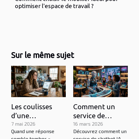
optimiser l'espace de travail ?
Sur le même sujet
Les coulisses
Comment un
d’une
service de
conversation : à
7 mai 2026
chatbot IA peut
16 mars 2026
Quand une réponse
Découvrez comment un
quoi pense
transformer
semble tomber «
service de chatbot IA