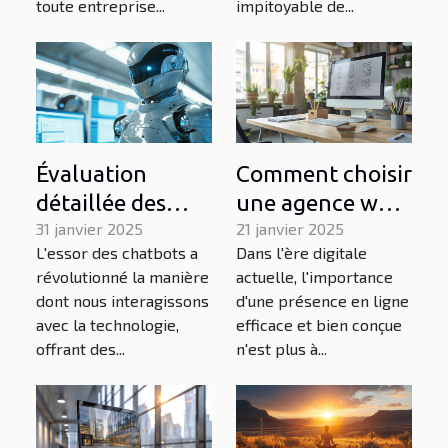
commerce
toute entreprise...
impitoyable de...
Évaluation
Comment choisir
détaillée des
une agence web
fonctionnalités
31 janvier 2025
pour développer
21 janvier 2025
L'essor des chatbots a
Dans l'ère digitale
avancées des
votre présence
révolutionné la manière
actuelle, l'importance
chatbots en
en ligne
dont nous interagissons
d'une présence en ligne
français
avec la technologie,
efficace et bien conçue
offrant des...
n'est plus à...