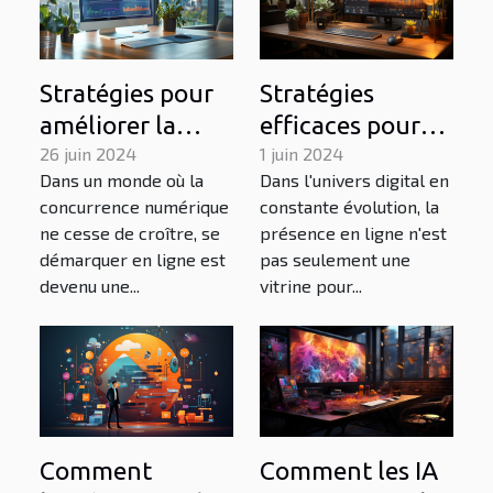
Stratégies pour
Stratégies
améliorer la
efficaces pour
visibilité en ligne
26 juin 2024
acquérir et
1 juin 2024
Dans un monde où la
Dans l'univers digital en
des entreprises
maintenir un
concurrence numérique
constante évolution, la
trafic de qualité
ne cesse de croître, se
présence en ligne n'est
sur votre site
démarquer en ligne est
pas seulement une
web
devenu une...
vitrine pour...
Comment les IA
Comment