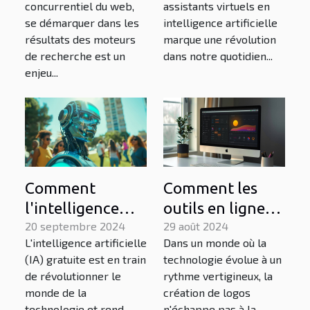
concurrentiel du web,
assistants virtuels en
votre site sur les
virtuels en IA
se démarquer dans les
intelligence artificielle
moteurs de
résultats des moteurs
marque une révolution
recherche
de recherche est un
dans notre quotidien...
enjeu...
Comment
Comment les
l'intelligence
outils en ligne
artificielle
20 septembre 2024
transforment-ils
29 août 2024
L'intelligence artificielle
Dans un monde où la
gratuite
la création de
(IA) gratuite est en train
technologie évolue à un
transforme
logos ?
de révolutionner le
rythme vertigineux, la
l'accès à la
monde de la
création de logos
technologie
technologie et rend...
n'échappe pas à la...