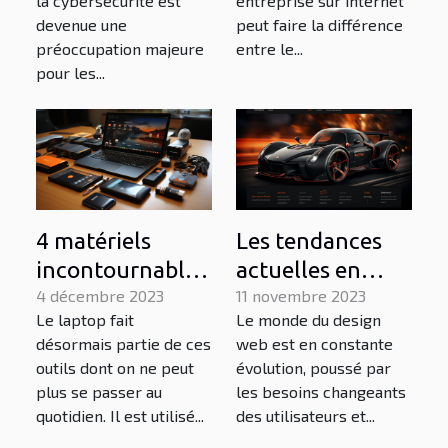
la cybersécurité est
entreprise sur internet
devenue une
peut faire la différence
préoccupation majeure
entre le...
pour les...
4 matériels
Les tendances
incontournables
actuelles en
pour booster les
4 décembre 2023
design web pour
11 novembre 2023
Le laptop fait
Le monde du design
performances de
les sites internet
désormais partie de ces
web est en constante
son laptop
de la région du
outils dont on ne peut
évolution, poussé par
Mans
plus se passer au
les besoins changeants
quotidien. Il est utilisé...
des utilisateurs et...