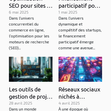
SEO pour sites e-
participatif pour
commerce :
6 mai 2025
les startups
1 mai 2025
Dans l'univers
Dans l'univers
techniques et
tactiques pour
concurrentiel du
dynamique et
stratégies
une campagne
commerce en ligne,
compétitif des startups,
de
l'optimisation pour les
le financement
crowdfunding
moteurs de recherche
participatif émerge
(SEO)...
comme une avenue...
réussie
Les outils de
Réseaux sociaux
gestion de projet
nichés à
sous-estimés qui
28 avril 2025
surveiller pour
4 avril 2025
Dans un monde
À une époque où
peuvent
cibler votre