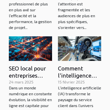
professionnel de plus
l'attention est
transformer
audience en
en plus axé sur
fragmentée et les
votre workflow
2023
l'efficacité et la
audiences de plus en
performance, la gestion
plus spécifiques,
de projet...
s'orienter vers...
SEO local pour
Comment
entreprises
l'intelligence
comment
24 mars 2025
artificielle
15 février 2025
Dans un monde
L'intelligence artificielle
dominer les
révolutionne le
numérique en constante
(IA) transforme le
recherches
service client
évolution, la visibilité en
paysage du service
géolocalisées
dans l'e-
ligne est capitale pour
client dans l'univers