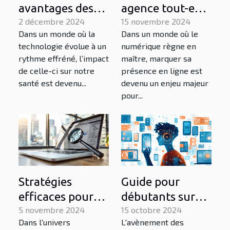
avantages des
agence tout-en-
technologies
2 décembre 2024
un dynamise
15 novembre 2024
Dans un monde où la
Dans un monde où le
portables pour la
votre présence
technologie évolue à un
numérique règne en
santé
digitale locale
rythme effréné, l’impact
maître, marquer sa
quotidienne
de celle-ci sur notre
présence en ligne est
santé est devenu...
devenu un enjeu majeur
pour...
Stratégies
Guide pour
efficaces pour
débutants sur
augmenter la
5 novembre 2024
l'utilisation des
15 octobre 2024
Dans l'univers
L'avènement des
visibilité de
assistants