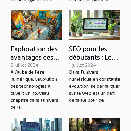
pour tous
Exploration des
SEO pour les
avantages des
débutants : Les
générateurs
9 juillet 2024
fondamentaux
1 juillet 2024
À l'aube de l'ère
Dans l'univers
d'images basés
pour améliorer
numérique, l'évolution
numérique en constante
sur l'IA pour les
votre visibilité
des technologies a
évolution, se démarquer
créatifs
en ligne
ouvert un nouveau
sur le web est un défi
chapitre dans l'univers
de taille pour de...
de la...