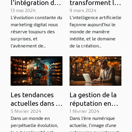
transforment la
l'intégration de
création de
9 mars 2024
l'IA dans les
13 mai 2024
L'intelligence artificielle
L'évolution constante du
contenu visuel
stratégies SEO
façonne aujourd'hui le
marketing digital nous
en ligne
transforme le
monde de manière
réserve toujours des
paysage du
inédite, et le domaine
surprises, et
marketing
de la création...
l'avènement de...
digital
Les tendances
La gestion de la
actuelles dans la
réputation en
cybersécurité et
5 février 2024
ligne pour les
1 février 2024
Dans un monde en
Dans l'ère numérique
leur impact sur
entrepreneurs et
perpétuelle évolution,
actuelle, l'image d'une
le commerce
startups