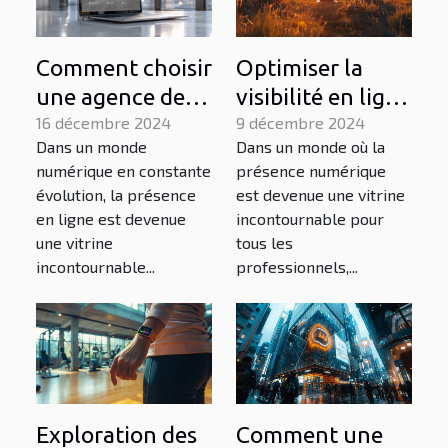
Comment choisir
Optimiser la
une agence de
visibilité en ligne
création de sites
16 décembre 2024
des praticiens du
9 décembre 2024
Dans un monde
Dans un monde où la
web et de
bien-être
numérique en constante
présence numérique
marketing
évolution, la présence
est devenue une vitrine
digital
en ligne est devenue
incontournable pour
une vitrine
tous les
incontournable...
professionnels,...
Exploration des
Comment une