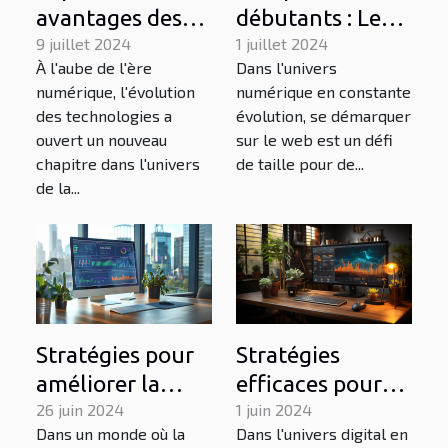
avantages des
débutants : Les
générateurs
9 juillet 2024
fondamentaux
1 juillet 2024
À l'aube de l'ère
Dans l'univers
d'images basés
pour améliorer
numérique, l'évolution
numérique en constante
sur l'IA pour les
votre visibilité
des technologies a
évolution, se démarquer
créatifs
en ligne
ouvert un nouveau
sur le web est un défi
chapitre dans l'univers
de taille pour de...
de la...
Stratégies pour
Stratégies
améliorer la
efficaces pour
visibilité en ligne
26 juin 2024
acquérir et
1 juin 2024
Dans un monde où la
Dans l'univers digital en
des entreprises
maintenir un