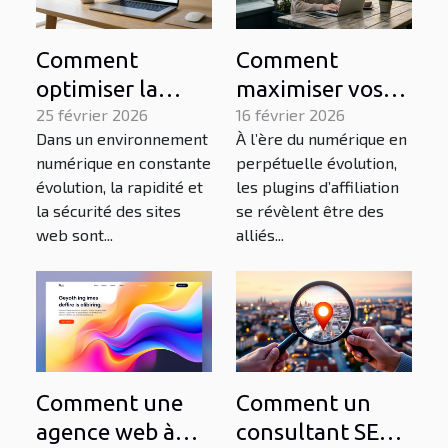
Comment
Comment
optimiser la
maximiser vos
performance de
25 février 2026
gains avec les
16 février 2026
Dans un environnement
À l’ère du numérique en
votre site web
plugins
numérique en constante
perpétuelle évolution,
pour une
d'affiliation en
évolution, la rapidité et
les plugins d’affiliation
meilleure
2026 ?
la sécurité des sites
se révèlent être des
sécurité?
web sont...
alliés...
Comment une
Comment un
agence web à
consultant SEO