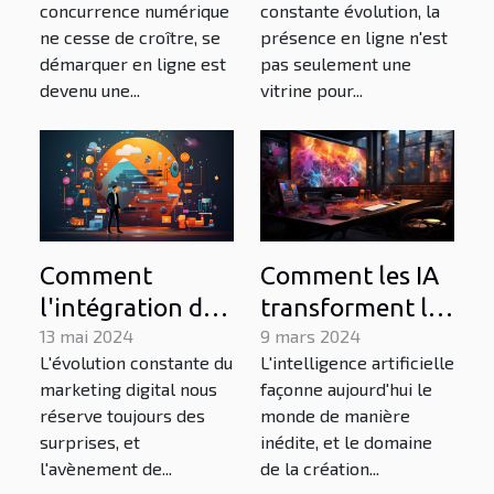
concurrence numérique
constante évolution, la
trafic de qualité
ne cesse de croître, se
présence en ligne n'est
sur votre site
démarquer en ligne est
pas seulement une
web
devenu une...
vitrine pour...
Comment les IA
Comment
transforment la
l'intégration de
création de
9 mars 2024
l'IA dans les
13 mai 2024
L'intelligence artificielle
L'évolution constante du
contenu visuel
stratégies SEO
façonne aujourd'hui le
marketing digital nous
en ligne
transforme le
monde de manière
réserve toujours des
paysage du
inédite, et le domaine
surprises, et
marketing
de la création...
l'avènement de...