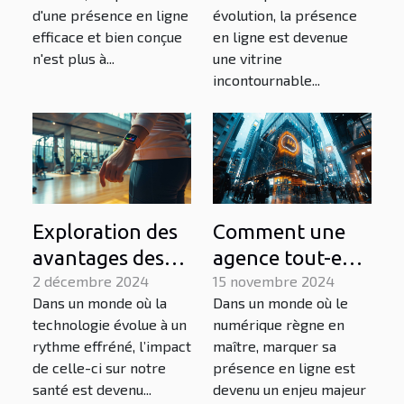
en ligne
marketing
d'une présence en ligne
évolution, la présence
digital
efficace et bien conçue
en ligne est devenue
n'est plus à...
une vitrine
incontournable...
Exploration des
Comment une
avantages des
agence tout-en-
technologies
2 décembre 2024
un dynamise
15 novembre 2024
Dans un monde où la
Dans un monde où le
portables pour la
votre présence
technologie évolue à un
numérique règne en
santé
digitale locale
rythme effréné, l’impact
maître, marquer sa
quotidienne
de celle-ci sur notre
présence en ligne est
santé est devenu...
devenu un enjeu majeur