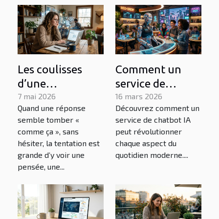
Les coulisses
Comment un
d’une
service de
conversation : à
7 mai 2026
chatbot IA peut
16 mars 2026
Quand une réponse
Découvrez comment un
quoi pense
transformer
semble tomber «
service de chatbot IA
vraiment un
votre quotidien ?
comme ça », sans
peut révolutionner
chatbot ia ?
hésiter, la tentation est
chaque aspect du
grande d’y voir une
quotidien moderne....
pensée, une...