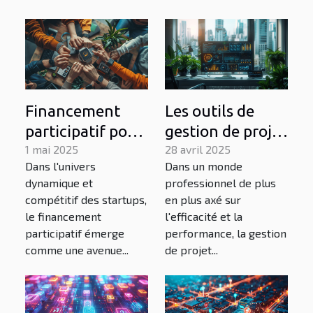
Financement
Les outils de
participatif pour
gestion de projet
les startups
1 mai 2025
sous-estimés qui
28 avril 2025
Dans l'univers
Dans un monde
tactiques pour
peuvent
dynamique et
professionnel de plus
une campagne
transformer
compétitif des startups,
en plus axé sur
de
votre workflow
le financement
l'efficacité et la
crowdfunding
participatif émerge
performance, la gestion
comme une avenue...
de projet...
réussie