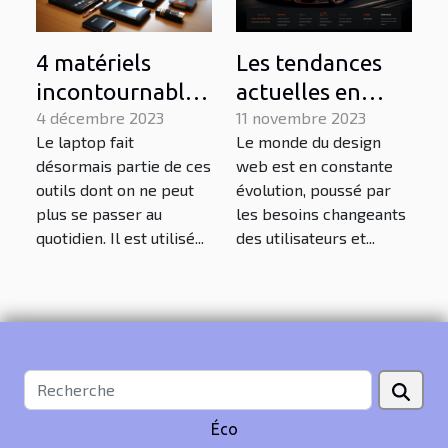
4 matériels
Les tendances
incontournables
actuelles en
pour booster les
4 décembre 2023
design web pour
11 novembre 2023
Le laptop fait
Le monde du design
performances de
les sites internet
désormais partie de ces
web est en constante
son laptop
de la région du
outils dont on ne peut
évolution, poussé par
Mans
plus se passer au
les besoins changeants
quotidien. Il est utilisé...
des utilisateurs et...
Éco