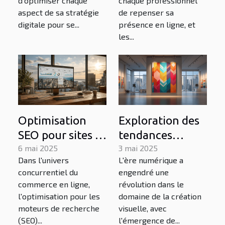
d’optimiser chaque
chaque professionnel
transformer
plombier
aspect de sa stratégie
de repenser sa
votre stratégie
digitale pour se...
présence en ligne, et
les...
digitale ?
Optimisation
Exploration des
SEO pour sites e-
tendances
commerce :
6 mai 2025
actuelles en
3 mai 2025
Dans l'univers
L'ère numérique a
techniques et
création visuelle
concurrentiel du
engendré une
stratégies
assistée par IA
commerce en ligne,
révolution dans le
l'optimisation pour les
domaine de la création
moteurs de recherche
visuelle, avec
(SEO)...
l'émergence de...