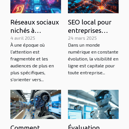
Réseaux sociaux
SEO local pour
nichés à
entreprises
surveiller pour
4 avril 2025
comment
24 mars 2025
À une époque où
Dans un monde
cibler votre
dominer les
l'attention est
numérique en constante
audience en
recherches
fragmentée et les
évolution, la visibilité en
2023
géolocalisées
audiences de plus en
ligne est capitale pour
plus spécifiques,
toute entreprise...
s'orienter vers...
Comment
Évaluation