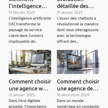
l'intelligence
détaillée des
artificielle
15 février 2025
fonctionnalités
31 janvier 2025
L'intelligence artificielle
L'essor des chatbots a
révolutionne le
avancées des
(IA) transforme le
révolutionné la manière
service client
chatbots en
paysage du service
dont nous interagissons
dans l'e-
français
client dans l'univers
avec la technologie,
commerce
impitoyable de...
offrant des...
Comment choisir
Comment choisir
une agence web
une agence de
pour développer
21 janvier 2025
création de sites
16 décembre 2024
Dans l'ère digitale
Dans un monde
votre présence
web et de
actuelle, l'importance
numérique en constante