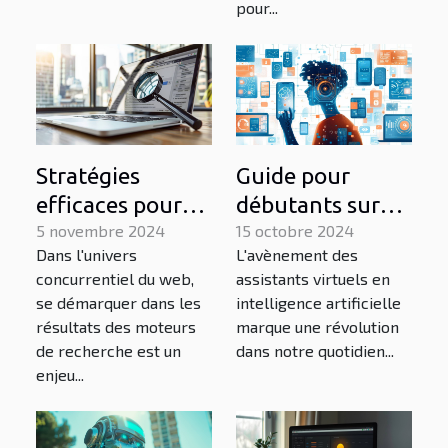
pour...
Stratégies
Guide pour
efficaces pour
débutants sur
augmenter la
5 novembre 2024
l'utilisation des
15 octobre 2024
Dans l'univers
L'avènement des
visibilité de
assistants
concurrentiel du web,
assistants virtuels en
votre site sur les
virtuels en IA
se démarquer dans les
intelligence artificielle
moteurs de
résultats des moteurs
marque une révolution
recherche
de recherche est un
dans notre quotidien...
enjeu...