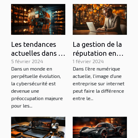
digital
Les tendances
La gestion de la
actuelles dans la
réputation en
cybersécurité et
5 février 2024
ligne pour les
1 février 2024
Dans un monde en
Dans l'ère numérique
leur impact sur
entrepreneurs et
perpétuelle évolution,
actuelle, l'image d'une
le commerce
startups
la cybersécurité est
entreprise sur internet
devenue une
peut faire la différence
préoccupation majeure
entre le...
pour les...