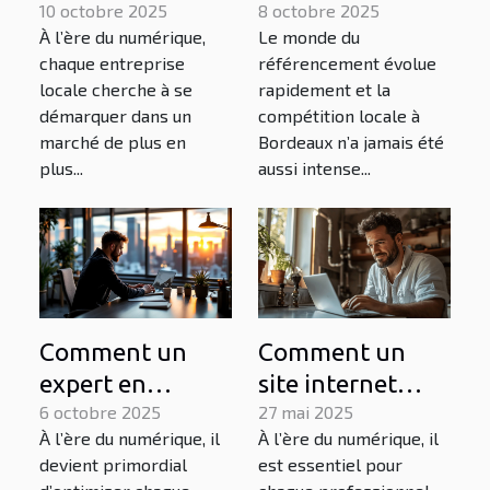
Bordeaux peut
10 octobre 2025
Bordeaux peut
8 octobre 2025
À l’ère du numérique,
Le monde du
transformer
transformer
chaque entreprise
référencement évolue
votre entreprise
votre entreprise
locale cherche à se
rapidement et la
locale
locale
démarquer dans un
compétition locale à
marché de plus en
Bordeaux n’a jamais été
plus...
aussi intense...
Comment un
Comment un
expert en
site internet
optimisation
6 octobre 2025
peut
27 mai 2025
À l’ère du numérique, il
À l’ère du numérique, il
pour moteurs de
transformer
devient primordial
est essentiel pour
recherche peut
l'activité d'un