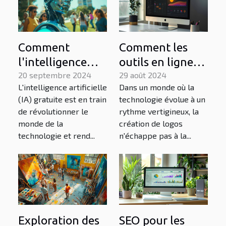
Comment
Comment les
l'intelligence
outils en ligne
artificielle
20 septembre 2024
transforment-ils
29 août 2024
L'intelligence artificielle
Dans un monde où la
gratuite
la création de
(IA) gratuite est en train
technologie évolue à un
transforme
logos ?
de révolutionner le
rythme vertigineux, la
l'accès à la
monde de la
création de logos
technologie
technologie et rend...
n'échappe pas à la...
pour tous
Exploration des
SEO pour les