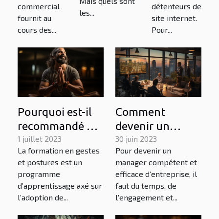
Mais quels sont
entreprise ?
commercial
détenteurs de
les...
fournit au
site internet.
cours des...
Pour...
Pourquoi est-il
Comment
recommandé de
devenir un
suivre une
1 juillet 2023
manager
30 juin 2023
La formation en gestes
Pour devenir un
formation en
d'entreprise
et postures est un
manager compétent et
gestes et
efficace ?
programme
efficace d’entreprise, il
postures ?
d’apprentissage axé sur
faut du temps, de
l’adoption de...
l’engagement et...