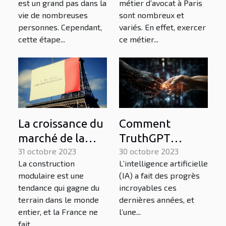
est un grand pas dans la
métier d’avocat à Paris
devrait
vie de nombreuses
sont nombreux et
connaître
personnes. Cependant,
variés. En effet, exercer
cette étape...
ce métier...
La croissance du
Comment
marché de la
TruthGPT
construction
31 octobre 2023
pourrait
30 octobre 2023
La construction
L’intelligence artificielle
modulaire en
redéfinir le
modulaire est une
(IA) a fait des progrès
France
paysage de
tendance qui gagne du
incroyables ces
l'intelligence
terrain dans le monde
dernières années, et
artificielle
entier, et la France ne
l’une...
fait...