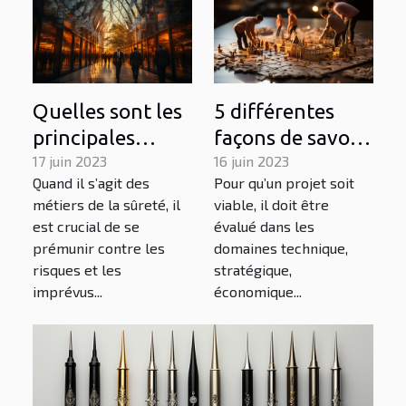
Quelles sont les
5 différentes
principales
façons de savoir
couvertures
17 juin 2023
si son projet est
16 juin 2023
Quand il s’agit des
Pour qu’un projet soit
offertes par une
viable
métiers de la sûreté, il
viable, il doit être
assurance
est crucial de se
évalué dans les
responsabilité
prémunir contre les
domaines technique,
civile
risques et les
stratégique,
imprévus...
économique...
professionnelle
pour les métiers
de la sûreté ?