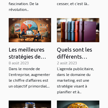
fascination. De la
cesser, et c’est là...
révolution...
Les meilleures
Quels sont les
stratégies de
différents
marketing pour
8 août 2023
formats des
2 août 2023
Dans le monde de
L’agenda publicitaire,
augmenter votre
agendas
l’entreprise, augmenter
dans le domaine du
chiffre d'affaires
publicitaires
le chiffre d’affaires est
marketing, est une
disponibles ?
un objectif primordial....
stratégie visant à
planifier et à...