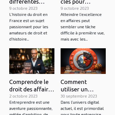
différentes
clés pour
périodes de
9 octobre 2023
atteindre
9 octobre 2023
L’histoire du droit en
Atteindre l’excellence
l'histoire du
l'excellence en
France est un sujet
en affaires peut
droit en France
affaires
passionnant pour les
sembler une tâche
amateurs de droit et
difficile à première vue,
d’histoire...
mais avec les...
Comprendre le
Comment
droit des affaires
utiliser un
pour les
2 octobre 2023
comparateur de
30 septembre 2023
Entreprendre est une
Dans l’univers digital
entrepreneurs
pages SEO pour
aventure passionnante,
actuel, il est primordial
optimiser votre
mêlée d’ambition, de
pour toute entreprise