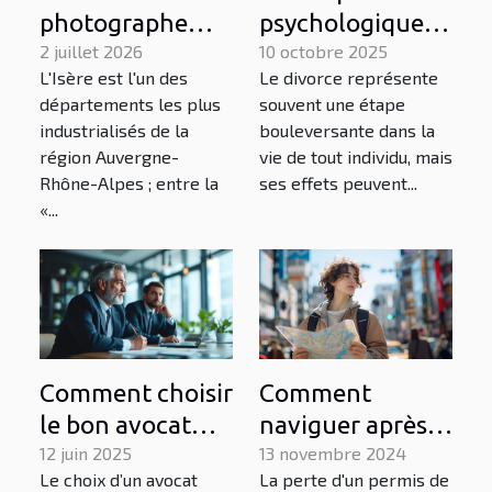
photographe
psychologiques
pour un projet
2 juillet 2026
du divorce sur
10 octobre 2025
L'Isère est l'un des
Le divorce représente
industriel en
les conjoints
départements les plus
souvent une étape
Isère ? Contactez
étrangers
industrialisés de la
bouleversante dans la
Urope !
région Auvergne-
vie de tout individu, mais
Rhône-Alpes ; entre la
ses effets peuvent...
«...
Comment choisir
Comment
le bon avocat
naviguer après
pour votre
12 juin 2025
un retrait de
13 novembre 2024
Le choix d’un avocat
La perte d'un permis de
procédure de
permis :