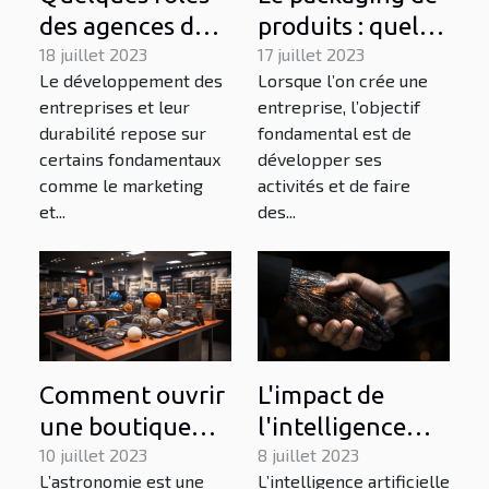
des agences de
produits : quel
marketing dans
18 juillet 2023
impact pour une
17 juillet 2023
Le développement des
Lorsque l’on crée une
le
entreprise ?
entreprises et leur
entreprise, l’objectif
développement
durabilité repose sur
fondamental est de
des entreprises
certains fondamentaux
développer ses
comme le marketing
activités et de faire
et...
des...
Comment ouvrir
L'impact de
une boutique
l'intelligence
d'objets
10 juillet 2023
artificielle sur
8 juillet 2023
L’astronomie est une
L’intelligence artificielle