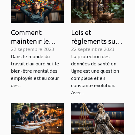
Comment
Lois et
maintenir le
règlements sur
bien-être mental
22 septembre 2023
la protection des
22 septembre 2023
Dans le monde du
La protection des
des employés
données de
travail d’aujourd’hui, le
données de santé en
grâce à une
santé en ligne
bien-être mental des
ligne est une question
bonne gestion
employés est au cœur
complexe et en
des ressources
des...
constante évolution.
Avec...
humaines