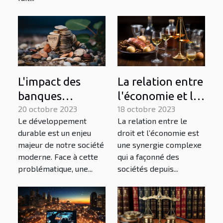
L'impact des
La relation entre
banques
l'économie et le
éthiques sur le
20 octobre 2023
droit : une
18 octobre 2023
Le développement
La relation entre le
développement
perspective
durable est un enjeu
droit et l’économie est
durable
française
majeur de notre société
une synergie complexe
moderne. Face à cette
qui a façonné des
problématique, une...
sociétés depuis...