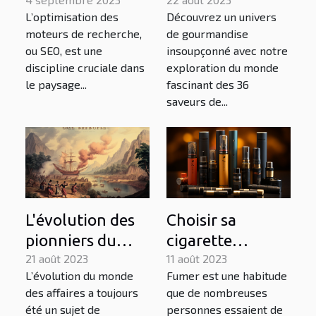
Une analyse
saveurs de puffs:
L’optimisation des
Découvrez un univers
approfondie
un aperçu
moteurs de recherche,
de gourmandise
ou SEO, est une
insoupçonné avec notre
discipline cruciale dans
exploration du monde
le paysage...
fascinant des 36
saveurs de...
L'évolution des
Choisir sa
pionniers du
cigarette
business : une
21 août 2023
électronique
11 août 2023
L’évolution du monde
Fumer est une habitude
analyse
facilement
des affaires a toujours
que de nombreuses
historique
été un sujet de
personnes essaient de