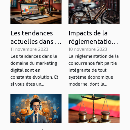
Les tendances
Impacts de la
actuelles dans le
réglementation
domaine du
11 novembre 2023
de la
10 novembre 2023
Les tendances dans le
La réglementation de la
marketing
concurrence sur
domaine du marketing
concurrence fait partie
digital freelance
l'économie belge
digital sont en
intégrante de tout
constante évolution. Et
système économique
si vous êtes un...
moderne, dont la...