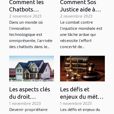
Comment les
Comment Sos
Chatbots
Justice aide à
transforment-ils
2 novembre 2023
lutter contre
2 novembre 2023
Dans un monde où
Le combat contre
le monde des
l'injustice
l’innovation
l’injustice mondiale est
affaires?
mondiale
technologique est
une tâche ardue qui
omniprésente, l’arrivée
nécessite l’effort
des chatbots dans le...
concerté de...
Les aspects clés
Les défis et
du droit
enjeux du métier
immobilier que
1 novembre 2023
d'avocat à Paris
1 novembre 2023
Devenir propriétaire
Les défis et enjeux du
tout propriétaire