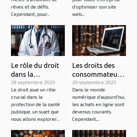
site web
rêves et de défis.
d’optimiser son site
Cependant, pour...
web...
Le rôle du droit
Les droits des
dans la
consommateurs
protection de la
29 septembre 2023
en ligne : ce que
29 septembre 2023
Le droit joue un rôle
Dans le monde
santé publique
vous devez
crucial dans la
numérique d’aujourd’hui,
savoir
protection de la santé
les achats en ligne sont
publique, un sujet que
devenus courants.
nous allons explorer...
Cependant,...