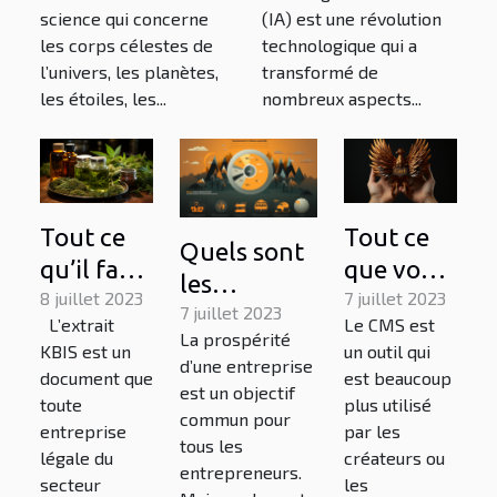
d’astronomie en
les affaires :
science qui concerne
(IA) est une révolution
ligne ?
Comment tirer
les corps célestes de
technologique qui a
profit de cette
l’univers, les planètes,
transformé de
révolution
les étoiles, les...
nombreux aspects...
technologique
Tout ce
Tout ce
Quels sont
qu’il faut
que vous
les
savoir sur
8 juillet 2023
devez
7 juillet 2023
principaux
7 juillet 2023
L’extrait
Le CMS est
l’extrait
savoir sur
La prospérité
facteurs qui
KBIS est un
un outil qui
le CMS
d’une entreprise
contribuent
document que
est beaucoup
est un objectif
toute
plus utilisé
à la
commun pour
entreprise
par les
prospérité
tous les
légale du
créateurs ou
entrepreneurs.
d’une
secteur
les