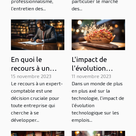
particulier le marché
professionnalisme,
des...
l'entretien des...
En quoi le
L'impact de
recours à un
l'évolution
expert-
15 novembre 2023
technologique
11 novembre 2023
Le recours à un expert-
Dans un monde de plus
comptable
sur les emplois
comptable est une
en plus axé sur la
contribue-t-il au
dans le secteur
décision cruciale pour
technologie, l'impact de
développement
des services
toute entreprise qui
l'évolution
d’une
cherche à se
technologique sur les
développer...
emplois...
entreprise ?