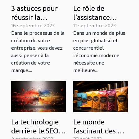
Le rôle de
3 astuces pour
l’assistance
réussir la
juridique dans
11 septembre 2023
création de la
16 septembre 2023
Dans un monde de plus
Dans le processus de la
l’économie
marque de votre
en plus globalisé et
création de votre
moderne
entreprise
concurrentiel,
entreprise, vous devez
l’économie moderne
aussi penser à la
nécessite une
création de votre
meilleure...
marque....
La technologie
Le monde
derrière le SEO :
fascinant des 36
4 septembre 2023
22 août 2023