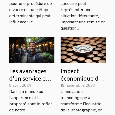
pour une procédure de
conduire peut
divorce
stratégies et
divorce est une étape
représenter une
conseils
déterminante qui peut
situation déroutante,
influencer le...
imposant une remise en
question...
Impact
Les avantages
économique du
d'un service de
marché des
19 novembre 2023
nettoyage de
8 avril 2024
L'innovation
Dans un monde où
appareils photo
vitres
technologique a
l'apparence et la
SLR
professionnel
transformé l'industrie
propreté sont le reflet
de la photographie, en
de notre