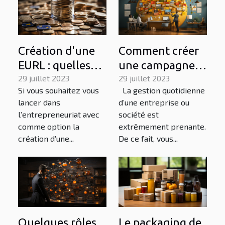
Création d'une
Comment créer
EURL : quelles
une campagne
sont les charges
29 juillet 2023
publicitaire
29 juillet 2023
Si vous souhaitez vous
La gestion quotidienne
à gérer ?
percutante qui
lancer dans
d’une entreprise ou
se convertit ?
l’entrepreneuriat avec
société est
comme option la
extrêmement prenante.
création d’une...
De ce fait, vous...
Quelques rôles
Le packaging de