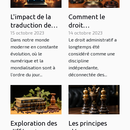
L'impact de la
Comment le
traduction de
droit
contenu digital
15 octobre 2023
administratif
14 octobre 2023
Dans notre monde
Le droit administratif a
sur l'économie
influence
moderne en constante
longtemps été
internationale
l'économie
évolution, où le
considéré comme une
numérique et la
discipline
mondialisation sont à
indépendante,
l’ordre du jour...
déconnectée des...
Exploration des
Les principes