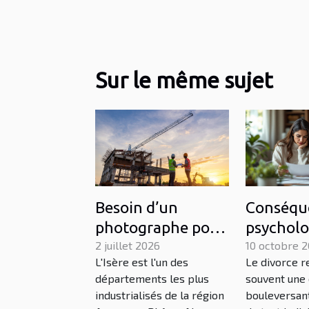
Sur le même sujet
Besoin d’un
Conséqu
photographe pour
psycholo
un projet
2 juillet 2026
divorce s
10 octobre 
L'Isère est l'un des
Le divorce 
industriel en Isère
conjoint
départements les plus
souvent une
? Contactez Urope
étranger
industrialisés de la région
bouleversant
!