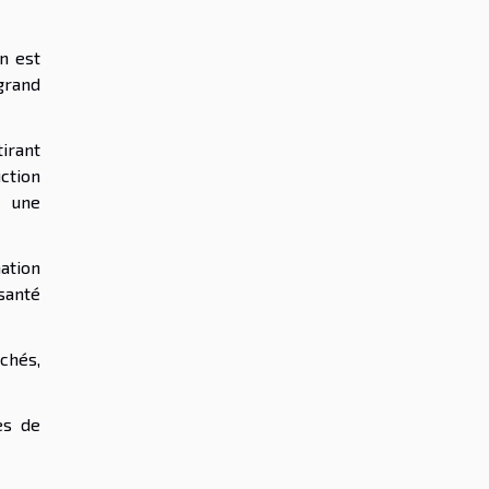
n est
grand
irant
ction
t une
mation
santé
chés,
es de