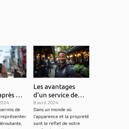
Les avantages
après un
d'un service de
 permis :
2024
nettoyage de
8 avril 2024
 permis de
Dans un monde où
 et
vitres
 représenter
l'apparence et la propreté
professionnel
déroutante,
sont le reflet de notre