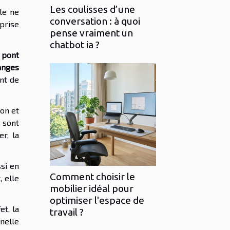
Les coulisses d’une
le ne
conversation : à quoi
prise
pense vraiment un
chatbot ia ?
n
pont
anges
nt de
ion et
 sont
r, la
si en
Comment choisir le
, elle
mobilier idéal pour
optimiser l'espace de
et, la
travail ?
nelle