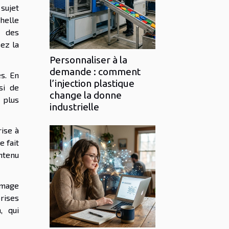
sujet
helle
e des
ez la
Personnaliser à la
demande : comment
s. En
l’injection plastique
si de
change la donne
 plus
industrielle
rise à
 fait
ontenu
’image
prises
, qui