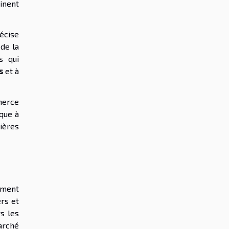
inent
écise
de la
s qui
s
et à
mmerce
ique à
ières
ement
ers et
s les
arché