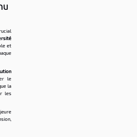
nu
rucial
ersité
le et
haque
ution
er le
que la
r les
jeure
nsion,