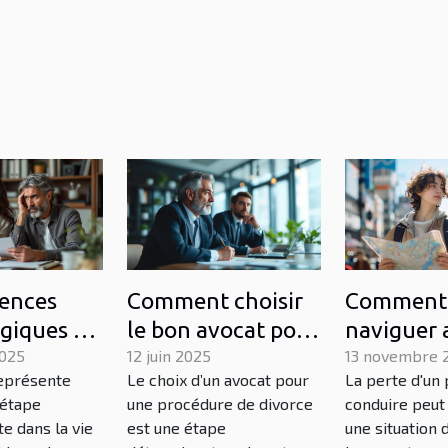
ences
Comment choisir
Comment
giques du
le bon avocat pour
naviguer 
ur les
2025
votre procédure
12 juin 2025
retrait de
13 novembre 
représente
Le choix d’un avocat pour
La perte d'un
s
de divorce
stratégies
 étape
une procédure de divorce
conduire peut
s
conseils
e dans la vie
est une étape
une situation 