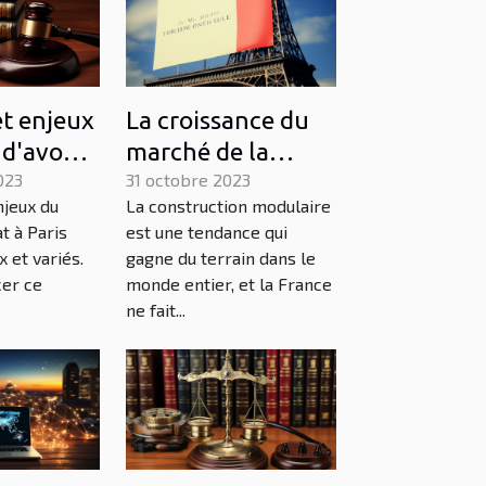
et enjeux
La croissance du
 d'avocat
marché de la
023
construction
31 octobre 2023
njeux du
La construction modulaire
modulaire en
t à Paris
est une tendance qui
France
 et variés.
gagne du terrain dans le
cer ce
monde entier, et la France
ne fait...