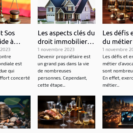
 Sos
Les aspects clés du
Les défis 
ide à
droit immobilier
du métier
ontre
 2023
que tout
1 novembre 2023
à Paris
1 novembre 2
ontre
Devenir propriétaire est
Les défis et e
ce
propriétaire
ondiale est
un grand pas dans la vie
métier d’avoca
e
devrait connaître
due qui
de nombreuses
sont nombreux
effort concerté
personnes. Cependant,
En effet, exer
cette étape...
métier...