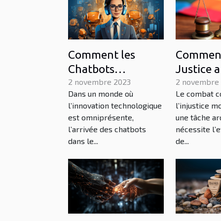
Comment les
Comment
Chatbots
Justice a
transforment-ils le
2 novembre 2023
lutter c
2 novembre
Dans un monde où
Le combat c
monde des
l'injusti
l’innovation technologique
l’injustice m
affaires?
mondial
est omniprésente,
une tâche ar
l’arrivée des chatbots
nécessite l’
dans le...
de...