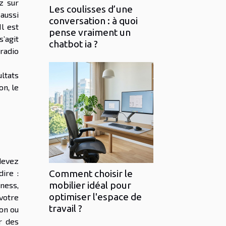
z sur
Les coulisses d’une
 aussi
conversation : à quoi
l est
pense vraiment un
s’agit
chatbot ia ?
 radio
ltats
on, le
devez
ire :
Comment choisir le
mobilier idéal pour
iness,
optimiser l'espace de
votre
travail ?
ion ou
r des