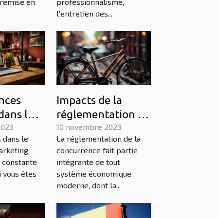
 remise en
professionnalisme,
l'entretien des...
nces
Impacts de la
dans le
réglementation de
du
2023
la concurrence sur
10 novembre 2023
 dans le
La réglementation de la
 digital
l'économie belge
arketing
concurrence fait partie
n constante
intégrante de tout
i vous êtes
système économique
moderne, dont la...