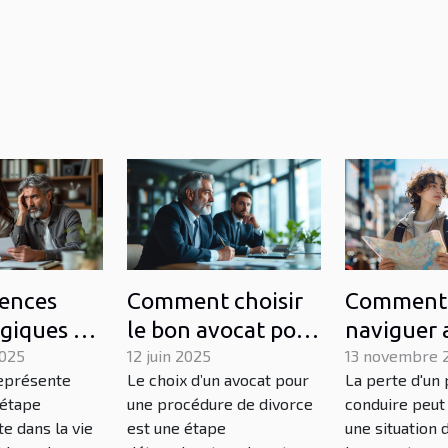
ences
Comment choisir
Comment
giques du
le bon avocat pour
naviguer 
ur les
2025
votre procédure
12 juin 2025
retrait de
13 novembre 
représente
Le choix d’un avocat pour
La perte d'un
s
de divorce
stratégies
 étape
une procédure de divorce
conduire peut
s
conseils
e dans la vie
est une étape
une situation 