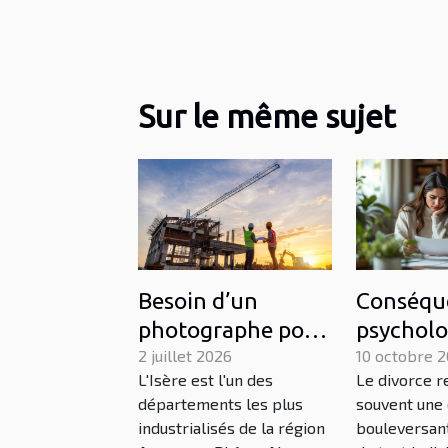
Sur le même sujet
Besoin d’un
Conséqu
photographe pour
psycholo
un projet
2 juillet 2026
divorce s
10 octobre 
L'Isère est l'un des
Le divorce 
industriel en Isère
conjoint
départements les plus
souvent une
? Contactez Urope
étranger
industrialisés de la région
bouleversant
!