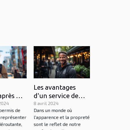
Les avantages
après un
d'un service de
 permis :
2024
nettoyage de
8 avril 2024
 permis de
Dans un monde où
 et
vitres
 représenter
l'apparence et la propreté
professionnel
déroutante,
sont le reflet de notre