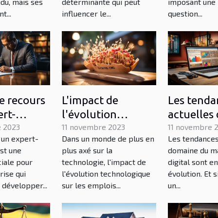
idu, mais ses
déterminante qui peut
imposant une
t...
influencer le...
question...
le recours
L'impact de
Les tenda
ert-
l'évolution
actuelles 
le
 2023
technologique sur
11 novembre 2023
domaine 
11 novembre 
 un expert-
Dans un monde de plus en
Les tendances
-t-il au
les emplois dans le
marketing
st une
plus axé sur la
domaine du m
pement
secteur des
freelance
ciale pour
technologie, l'impact de
digital sont e
reprise ?
services
rise qui
l'évolution technologique
évolution. Et s
 développer...
sur les emplois...
un...