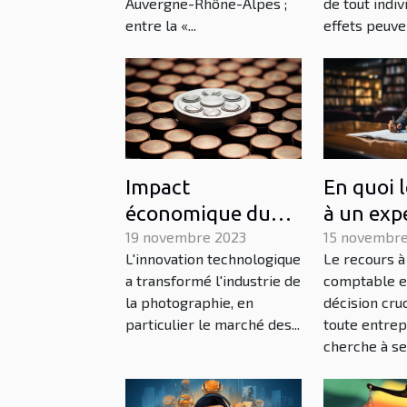
Auvergne-Rhône-Alpes ;
de tout indiv
entre la «...
effets peuven
Impact
En quoi 
économique du
à un exp
marché des
19 novembre 2023
comptab
15 novembre
L'innovation technologique
Le recours à
appareils photo
contribue
a transformé l'industrie de
comptable e
SLR
dévelop
la photographie, en
décision cru
d’une ent
particulier le marché des...
toute entrep
cherche à se