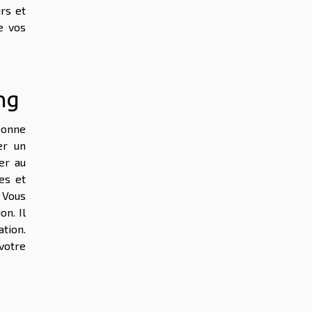
rs et
e vos
ing
 bonne
er un
er au
es et
. Vous
n. Il
ation.
 votre