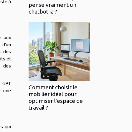
iste à
pense vraiment un
.
chatbot ia ?
r aux
t d’un
à des
its et
e des
ot GPT
Comment choisir le
r une
mobilier idéal pour
optimiser l'espace de
travail ?
s qui