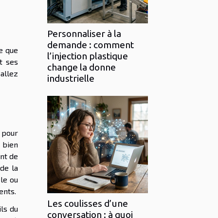
Personnaliser à la
demande : comment
re que
l’injection plastique
et ses
change la donne
 allez
industrielle
pour
 bien
nt de
de la
èle ou
ients.
Les coulisses d’une
ils du
conversation : à quoi