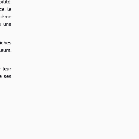
ilité.
ce, le
xième
e une
tâches
leurs,
 leur
e ses