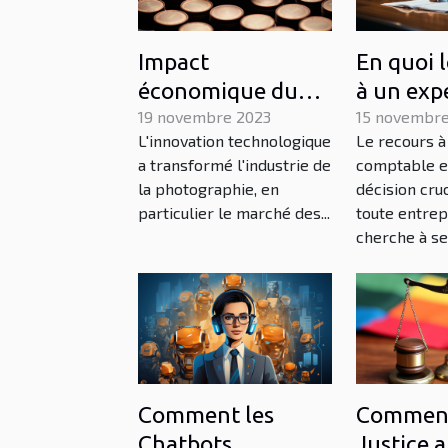
Impact
En quoi 
économique du
à un exp
marché des
19 novembre 2023
comptab
15 novembre
L'innovation technologique
Le recours à
appareils photo
contribue
a transformé l'industrie de
comptable e
SLR
dévelop
la photographie, en
décision cru
d’une ent
particulier le marché des...
toute entrep
cherche à se
Comment les
Comment
Chatbots
Justice a