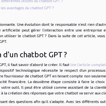
 différentes utilités du chatbot GPT ?
 les avantages du chatbot GPT ?
sionnante. Une évolution dont le responsable n’est rien d’aut
ence artificielle peut gérer l’interaction entre une entreprise 
n utiliser le chatbot GPT ? Dans la suite de cet article, vous
 GPT.
n d’un chatbot GPT ?
T, il faut savoir d’abord le créer. Il faut
lire l’article complet
ispositif technologique nécessite le respect d’un processus
tre fournisseur de chatbot GPT en tenant compte non seuleme
ité financière. La deuxième étape consiste à faire le choix 
otre outil. Il peut être utilisé comme assistant de la client
r à la création des réponses que votre chatbot va servir aux cl
posant des questions afin qu’il s’adapte. Avec les différents out