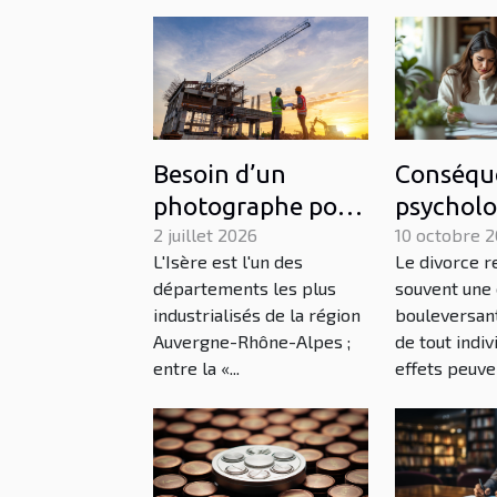
Besoin d’un
Conséqu
photographe pour
psycholo
un projet
2 juillet 2026
divorce s
10 octobre 
L'Isère est l'un des
Le divorce 
industriel en Isère
conjoint
départements les plus
souvent une
? Contactez Urope
étranger
industrialisés de la région
bouleversant
!
Auvergne-Rhône-Alpes ;
de tout indiv
entre la «...
effets peuven