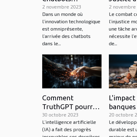
transforment-ils le
2 novembre 2023
lutter c
2 novembre
Dans un monde où
Le combat c
monde des
l'injusti
l’innovation technologique
l’injustice m
affaires?
mondial
est omniprésente,
une tâche ar
l’arrivée des chatbots
nécessite l’
dans le...
de...
Comment
L'impact
TruthGPT pourrait
banques 
redéfinir le
30 octobre 2023
sur le
20 octobre 
L’intelligence artificielle
Le dévelop
paysage de
dévelop
(IA) a fait des progrès
durable est 
l'intelligence
durable
incroyables ces dernières
majeur de no