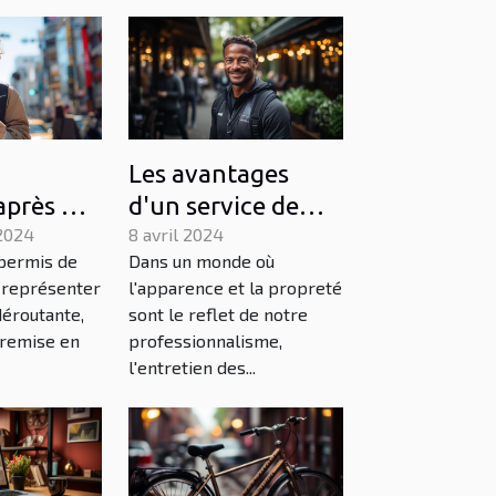
Les avantages
après un
d'un service de
 permis :
2024
nettoyage de
8 avril 2024
 permis de
Dans un monde où
 et
vitres
 représenter
l'apparence et la propreté
professionnel
déroutante,
sont le reflet de notre
 remise en
professionnalisme,
l'entretien des...