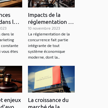
nces
Impacts de la
dans le
réglementation de
du
2023
la concurrence sur
10 novembre 2023
 dans le
La réglementation de la
 digital
l'économie belge
arketing
concurrence fait partie
n constante
intégrante de tout
i vous êtes
système économique
moderne, dont la...
et enjeux
La croissance du
 d'avocat
marché de la