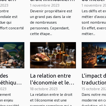
ontre
 2023
que tout
1 novembre 2023
à Paris
1 novembre 2
ontre
Devenir propriétaire est
Les défis et e
ce
propriétaire
ondiale est
un grand pas dans la vie
métier d’avoca
e
devrait connaître
due qui
de nombreuses
sont nombreux
effort concerté
personnes. Cependant,
En effet, exer
cette étape...
métier...
 des
La relation entre
L'impact d
éthiques
l'économie et le
traductio
2023
droit : une
18 octobre 2023
contenu d
15 octobre 20
pement
La relation entre le droit
Dans notre m
pement
perspective
sur l'éco
un enjeu
et l’économie est une
moderne en c
française
internati
tre société
synergie complexe qui a
évolution, où 