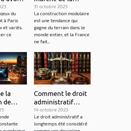
023
construction
31 octobre 2023
njeux du
La construction modulaire
modulaire en
t à Paris
est une tendance qui
France
 et variés.
gagne du terrain dans le
cer ce
monde entier, et la France
ne fait...
e la
Comment le droit
n de
administratif
igital
23
influence
14 octobre 2023
onde
Le droit administratif a
nomie
l'économie
onstante
longtemps été considéré
onale
le numérique
comme une discipline