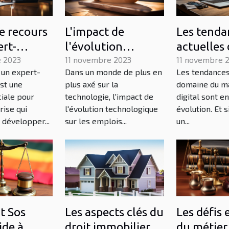
le recours
L'impact de
Les tenda
ert-
l'évolution
actuelles 
le
 2023
technologique sur
11 novembre 2023
domaine 
11 novembre 
 un expert-
Dans un monde de plus en
Les tendances
-t-il au
les emplois dans le
marketing
st une
plus axé sur la
domaine du m
pement
secteur des
freelance
ciale pour
technologie, l'impact de
digital sont e
reprise ?
services
rise qui
l'évolution technologique
évolution. Et s
 développer...
sur les emplois...
un...
 Sos
Les aspects clés du
Les défis 
ide à
droit immobilier
du métier